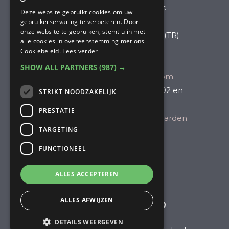
Vocabolo Perumpetto snc
Deze website gebruikt cookies om uw
(of: Vocabolo San Carlo 1)
gebruikerservaring te verbeteren. Door
onze website te gebruiken, stemt u in met
05017 Monteleone d 'Orvieto (TR)
alle cookies in overeenstemming met ons
Umbrië, Italië
Cookiebeleid.
Lees verder
Mobiel: +39 320 232 1043
SHOW ALL PARTNERS
(987) →
Email:
info@casasancarlo.com
CIN Codes: IT055021C201017302 en
STRIKT NOODZAKELIJK
IT055021C201017303
PRESTATIE
Dit zijn onze Algemene Voorwaarden
TARGETING
Cookieverklaring
FUNCTIONEEL
ALLES ACCEPTEREN
ALLES AFWIJZEN
DETAILS WEERGEVEN