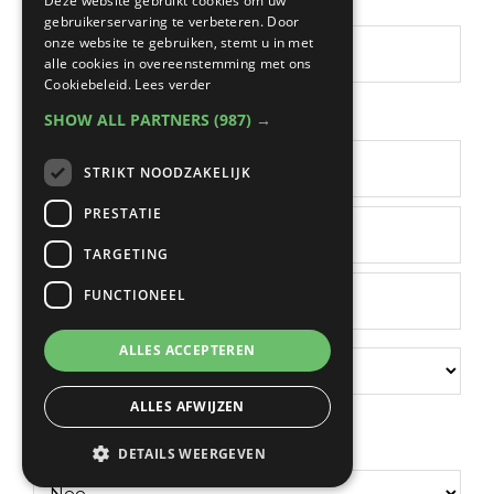
Telefoon
Deze website gebruikt cookies om uw
gebruikerservaring te verbeteren. Door
onze website te gebruiken, stemt u in met
alle cookies in overeenstemming met ons
Cookiebeleid.
Lees verder
Adres
(Vereist)
SHOW ALL PARTNERS
(987) →
STRIKT NOODZAKELIJK
PRESTATIE
Straat
+
TARGETING
huisnummer
Postcode
FUNCTIONEEL
Plaats
ALLES ACCEPTEREN
ALLES AFWIJZEN
Land
Ander verzendadres
DETAILS WEERGEVEN