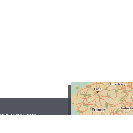
ES & ALGEMENE
RWAARDEN
bolo Perumpetto snc