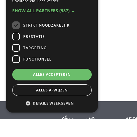
Cookiebeleid.
Lees verder
SHOW ALL PARTNERS
(987) →
STRIKT NOODZAKELIJK
PRESTATIE
TARGETING
FUNCTIONEEL
ALLES ACCEPTEREN
ALLES AFWIJZEN
DETAILS WEERGEVEN
ADR
VOO
Voca